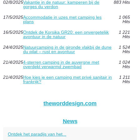
02/8/2025
Vakantie in de natuur: kamperen bij de
883 Hits
gorges du verdon
17/5/2025
Accommodatie in uzes met camping les
1 065
plans
Hits
16/5/2025
Ontdek de Korsika GR20: een onvergetelijk
1 221
avontuur in de natuur
Hits
24/4/2025
Natuurcamping in de gironde vlakbij de dune
1 524
du pilat – rust en avontuur
Hits
21/4/2025
4-sterren camping in de auvergne met
1 024
overdekt verwarmd zwembad
Hits
21/4/2025
Hoe kies je een camping met privé sanitair in
1 211
frankrijk?
Hits
theworddesign.com
News
Ontdek het paradijs van het...