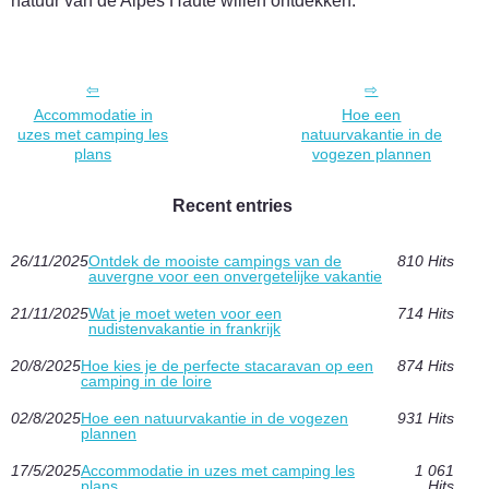
natuur van de Alpes Haute willen ontdekken.
Accommodatie in
Hoe een
uzes met camping les
natuurvakantie in de
plans
vogezen plannen
Recent entries
26/11/2025
Ontdek de mooiste campings van de
810 Hits
auvergne voor een onvergetelijke vakantie
21/11/2025
Wat je moet weten voor een
714 Hits
nudistenvakantie in frankrijk
20/8/2025
Hoe kies je de perfecte stacaravan op een
874 Hits
camping in de loire
02/8/2025
Hoe een natuurvakantie in de vogezen
931 Hits
plannen
17/5/2025
Accommodatie in uzes met camping les
1 061
plans
Hits