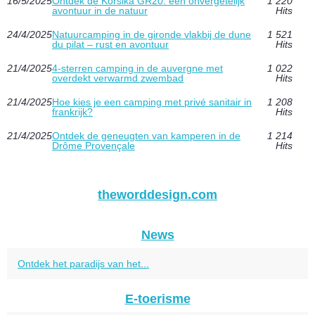
16/5/2025
Ontdek de Korsika GR20: een onvergetelijk
1 220
avontuur in de natuur
Hits
24/4/2025
Natuurcamping in de gironde vlakbij de dune
1 521
du pilat – rust en avontuur
Hits
21/4/2025
4-sterren camping in de auvergne met
1 022
overdekt verwarmd zwembad
Hits
21/4/2025
Hoe kies je een camping met privé sanitair in
1 208
frankrijk?
Hits
21/4/2025
Ontdek de geneugten van kamperen in de
1 214
Drôme Provençale
Hits
theworddesign.com
News
Ontdek het paradijs van het...
E-toerisme