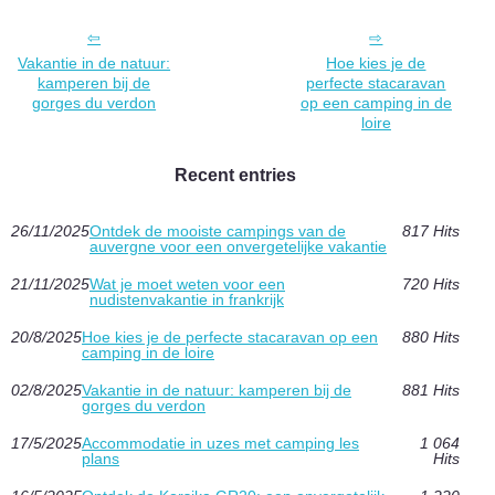
Vakantie in de natuur:
Hoe kies je de
kamperen bij de
perfecte stacaravan
gorges du verdon
op een camping in de
loire
Recent entries
26/11/2025
Ontdek de mooiste campings van de
817 Hits
auvergne voor een onvergetelijke vakantie
21/11/2025
Wat je moet weten voor een
720 Hits
nudistenvakantie in frankrijk
20/8/2025
Hoe kies je de perfecte stacaravan op een
880 Hits
camping in de loire
02/8/2025
Vakantie in de natuur: kamperen bij de
881 Hits
gorges du verdon
17/5/2025
Accommodatie in uzes met camping les
1 064
plans
Hits