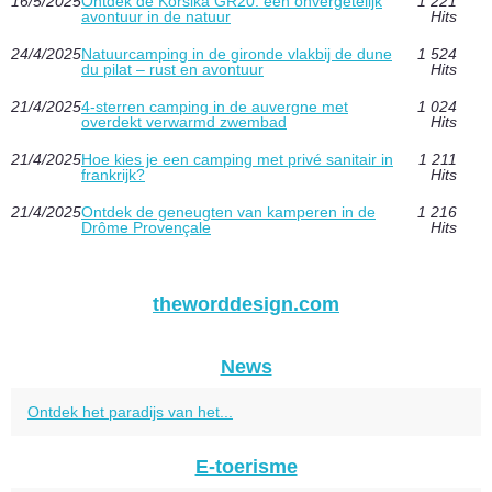
16/5/2025
Ontdek de Korsika GR20: een onvergetelijk
1 221
avontuur in de natuur
Hits
24/4/2025
Natuurcamping in de gironde vlakbij de dune
1 524
du pilat – rust en avontuur
Hits
21/4/2025
4-sterren camping in de auvergne met
1 024
overdekt verwarmd zwembad
Hits
21/4/2025
Hoe kies je een camping met privé sanitair in
1 211
frankrijk?
Hits
21/4/2025
Ontdek de geneugten van kamperen in de
1 216
Drôme Provençale
Hits
theworddesign.com
News
Ontdek het paradijs van het...
E-toerisme