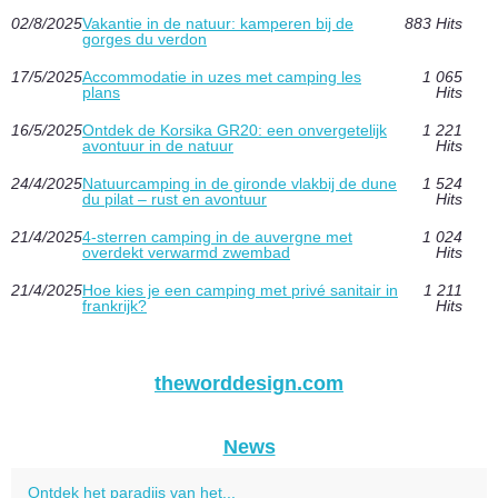
02/8/2025
Vakantie in de natuur: kamperen bij de
883 Hits
gorges du verdon
17/5/2025
Accommodatie in uzes met camping les
1 065
plans
Hits
16/5/2025
Ontdek de Korsika GR20: een onvergetelijk
1 221
avontuur in de natuur
Hits
24/4/2025
Natuurcamping in de gironde vlakbij de dune
1 524
du pilat – rust en avontuur
Hits
21/4/2025
4-sterren camping in de auvergne met
1 024
overdekt verwarmd zwembad
Hits
21/4/2025
Hoe kies je een camping met privé sanitair in
1 211
frankrijk?
Hits
theworddesign.com
News
Ontdek het paradijs van het...