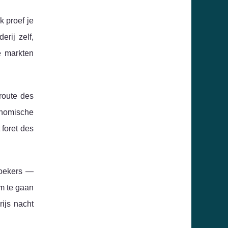
k proef je
rij zelf,
e markten
route des
onomische
 foret des
zoekers —
m te gaan
rijs nacht