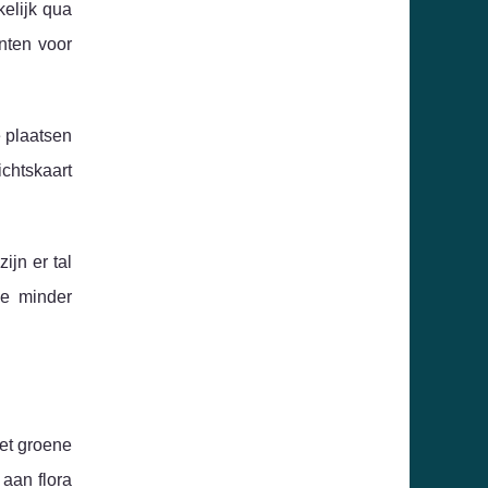
kelijk qua
nten voor
e plaatsen
ichtskaart
ijn er tal
de minder
et groene
 aan flora