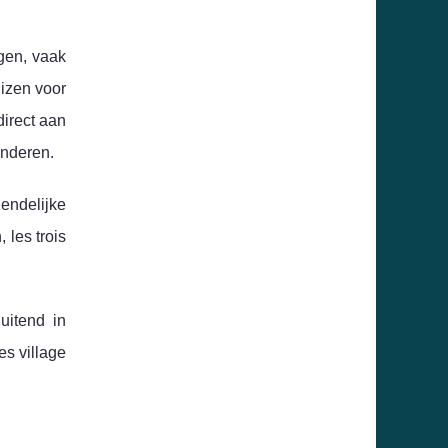
gen, vaak
uizen voor
irect aan
anderen.
iendelijke
les trois
uitend in
es village