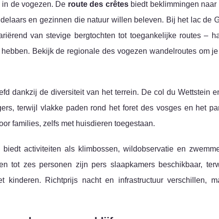
e in de vogezen. De
route des crêtes
biedt beklimmingen naar
delaars en gezinnen die natuur willen beleven. Bij het lac de
ariërend van stevige bergtochten tot toegankelijke routes – h
ver hebben. Bekijk de regionale des vogezen wandelroutes om je
fd dankzij de diversiteit van het terrein. De col du Wettstein en
ers, terwijl vlakke paden rond het foret des vosges en het pa
oor families, zelfs met huisdieren toegestaan.
e biedt activiteiten als klimbossen, wildobservatie en zwemm
 tot zes personen zijn pers slaapkamers beschikbaar, terwi
kinderen. Richtprijs nacht en infrastructuur verschillen, m