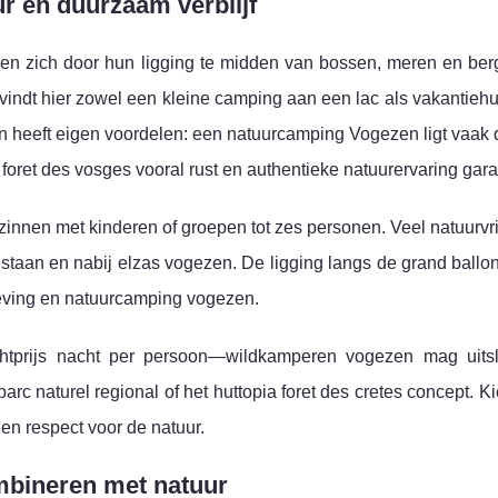
 en duurzaam verblijf
n zich door hun ligging te midden van bossen, meren en ber
e vindt hier zowel een kleine camping aan een lac als vakantieh
n heeft eigen voordelen: een natuurcamping Vogezen ligt vaak d
e foret des vosges vooral rust en authentieke natuurervaring gar
zinnen met kinderen of groepen tot zes personen. Veel natuurvr
an en nabij elzas vogezen. De ligging langs de grand ballon, 
geving en natuurcamping vogezen.
htprijs nacht per persoon—wildkamperen vogezen mag uitsl
rc naturel regional of het huttopia foret des cretes concept. Ki
 en respect voor de natuur.
ombineren met natuur