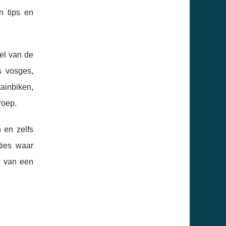
n tips en
el van de
s vosges,
ainbiken,
roep.
 en zelfs
ties waar
n van een