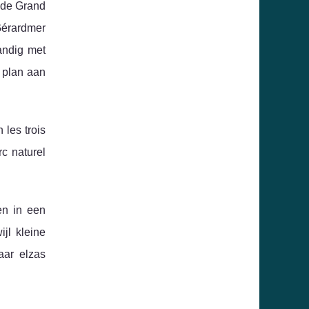
 de Grand
 Gérardmer
andig met
 plan aan
 les trois
rc naturel
en in een
jl kleine
aar elzas