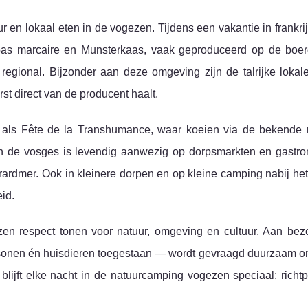
r en lokaal eten in de vogezen. Tijdens een vakantie in frankrij
pas marcaire en Munsterkaas, vaak geproduceerd op de boerde
regional. Bijzonder aan deze omgeving zijn de talrijke lokal
st direct van de producent haalt.
ls als Fête de la Transhumance, waar koeien via de bekende 
van de vosges is levendig aanwezig op dorpsmarkten en gastr
gerardmer. Ook in kleinere dorpen en op kleine camping nabij het
id.
zen respect tonen voor natuur, omgeving en cultuur. Aan be
sonen én huisdieren toegestaan — wordt gevraagd duurzaam o
blijft elke nacht in de natuurcamping vogezen speciaal: richtp