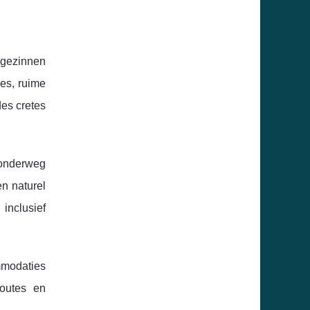
 gezinnen
ges, ruime
des cretes
e onderweg
n naturel
inclusief
mmodaties
routes en