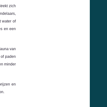
trekt zich
ndelaars,
t water of
es en een
 fauna van
l of paden
 en minder
prijzen en
on.