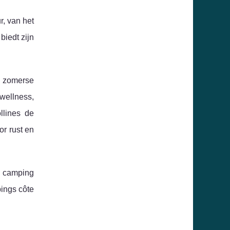
r, van het
iedt zijn
j zomerse
wellness,
llines de
or rust en
e camping
pings côte