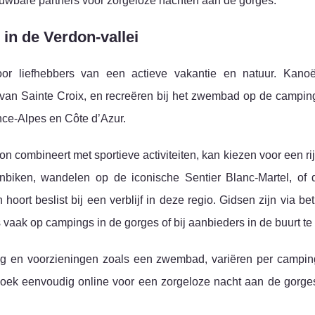
ouwbare partners voor zorgeloze nachten aan de gorges.
 in de Verdon-vallei
or liefhebbers van een actieve vakantie en natuur. Kano
an Sainte Croix, en recreëren bij het zwembad op de camping:
ence-Alpes en Côte d’Azur.
n combineert met sportieve activiteiten, kan kiezen voor een r
ainbiken, wandelen op de iconische Sentier Blanc-Martel, of
ort beslist bij een verblijf in deze regio. Gidsen zijn via b
s vaak op campings in de gorges of bij aanbieders in de buurt te
mping en voorzieningen zoals een zwembad, variëren per campin
boek eenvoudig online voor een zorgeloze nacht aan de gorges