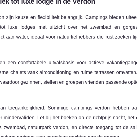
k tot luxe lodge in de Verdon
n zijn keuze en flexibiliteit belangrijk. Campings bieden uit
tot luxe lodges met uitzicht over het zwembad en gorge
t aan water, ideaal voor natuurliefhebbers die rust zoeken ti
n een comfortabele uitvalsbasis voor actieve vakantiegang
derne chalets vaak airconditioning en ruime terrassen omvatten
, waardoor gezinnen, stellen en groepen vrienden passende opti
aan toegankelijkheid. Sommige campings verdon hebben a
r mindervaliden. Let bij het boeken op de richtprijs nacht, het 
 zwembad, natuurpark verdon, en directe toegang tot de sain