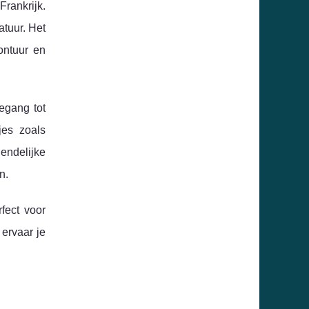
Frankrijk.
atuur. Het
ontuur en
egang tot
jes zoals
endelijke
n.
fect voor
 ervaar je