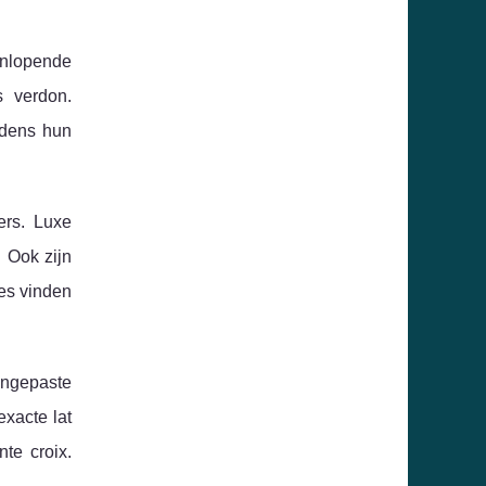
eenlopende
s verdon.
jdens hun
ers. Luxe
. Ook zijn
es vinden
angepaste
exacte lat
te croix.