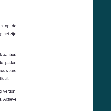
ën op de
 het zijn
ijk aanbod
 de paden
etrouwbare
 huur.
g verdon.
. Actieve