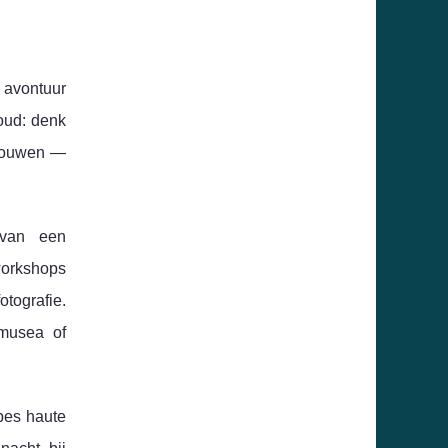
 avontuur
oud: denk
nbouwen —
 van een
workshops
otografie.
 musea of
lpes haute