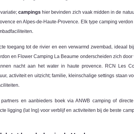
variatie;
campings
hier bevinden zich vaak midden in de natuu
Provence en Alpes-de-Haute-Provence. Elk type camping verdon b
badfaciliteiten.
te toegang tot de rivier en een verwarmd zwembad, ideaal bi
Verdon en Flower Camping La Beaume onderscheiden zich door 
pannen nacht aan het water in haute provence. RCN Les Co
activiteit en uitzicht; familie, kleinschalige settings staan vo
iliteiten.
re partners en aanbieders boek via ANWB camping of direct
te ligging (lat lng) voor verblijf en activiteiten bij de beste cam