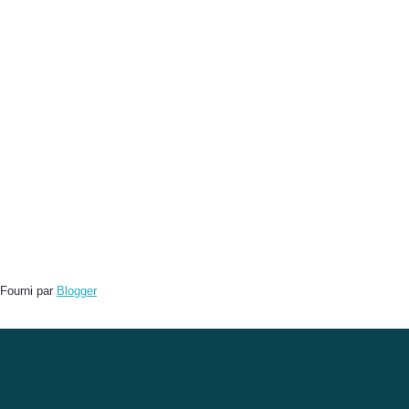
 Fourni par
Blogger