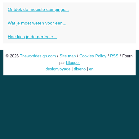
Ontdek de mooiste campings...
Wat je moet weten voor een...
Hoe kies je de perfecte...
© 2026
Theworddesign.com
/
Site map
/
Cookies Policy
/
RSS
/ Fourni
par
Blogger
designvoyage
|
diseno
|
en